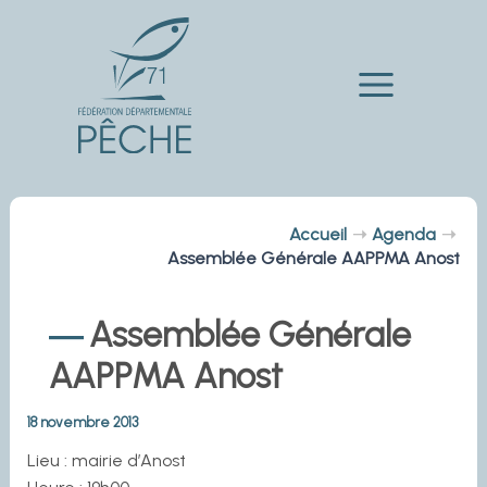
Aller
au
contenu
Main
Menu
Accueil
Agenda
Assemblée Générale AAPPMA Anost
Assemblée Générale
AAPPMA Anost
18 novembre 2013
Lieu : mairie d’Anost