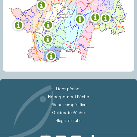
Liens pêche :
Hébergement Pêche
Pêche compétition
Guides de Pêche
Blogs et clubs