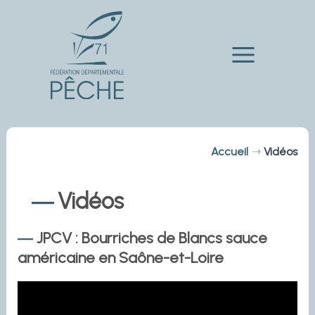
Aller
au
contenu
Main
Menu
Accueil
Vidéos
Vidéos
JPCV : Bourriches de Blancs sauce
américaine en Saône-et-Loire