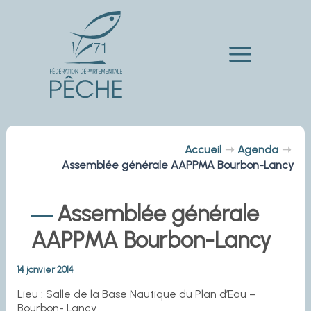
Aller
au
contenu
Main
Menu
Accueil
Agenda
Assemblée générale AAPPMA Bourbon-Lancy
Assemblée générale
AAPPMA Bourbon-Lancy
14 janvier 2014
Lieu : Salle de la Base Nautique du Plan d’Eau –
Bourbon- Lancy