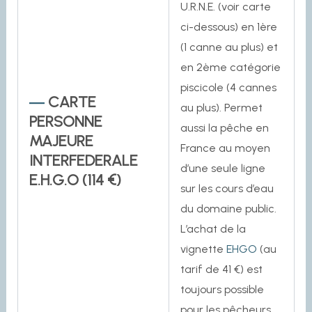
U.R.N.E. (voir carte
ci-dessous) en 1ère
(1 canne au plus) et
en 2ème catégorie
piscicole (4 cannes
CARTE
au plus). Permet
PERSONNE
aussi la pêche en
MAJEURE
France au moyen
INTERFEDERALE
d’une seule ligne
E.H.G.O (114 €)
sur les cours d’eau
du domaine public.
L’achat de la
vignette
EHGO
(au
tarif de 41 €) est
toujours possible
pour les pêcheurs