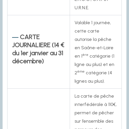
U.R.N.E.
Valable 1 journée,
cette carte
CARTE
autorise la pêche
JOURNALIERE (14 €
en Saône-et-Loire
du 1er janvier au 31
ère
en 1
catégorie (1
décembre)
ligne au plus) et en
ème
2
catégorie (4
lignes au plus).
La carte de pêche
interfédérale à 110€,
permet de pêcher
sur l’ensemble des