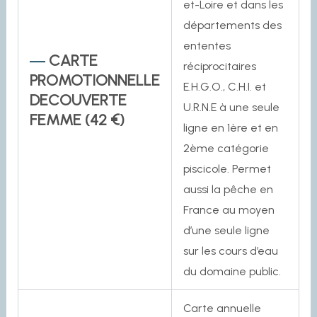
et-Loire et dans les
départements des
ententes
CARTE
réciprocitaires
PROMOTIONNELLE
E.H.G.O., C.H.I. et
DECOUVERTE
U.R.N.E à une seule
FEMME
(42 €)
ligne en 1ère et en
2ème catégorie
piscicole. Permet
aussi la pêche en
France au moyen
d’une seule ligne
sur les cours d’eau
du domaine public.
Carte annuelle