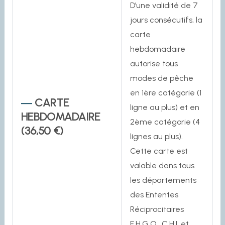
D’une validité de 7
jours consécutifs, la
carte
hebdomadaire
autorise tous
modes de pêche
en 1ère catégorie (1
CARTE
ligne au plus) et en
HEBDOMADAIRE
2ème catégorie (4
(36,50 €)
lignes au plus).
Cette carte est
valable dans tous
les départements
des Ententes
Réciprocitaires
E.H.G.O., C.H.I. et