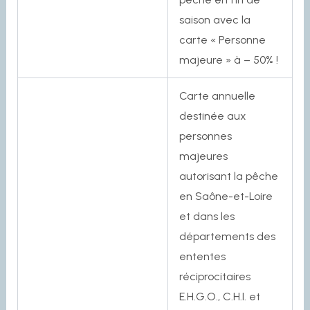
saison avec la
carte « Personne
majeure » à – 50% !
Carte annuelle
destinée aux
personnes
majeures
autorisant la pêche
en Saône-et-Loire
et dans les
départements des
ententes
réciprocitaires
E.H.G.O., C.H.I. et