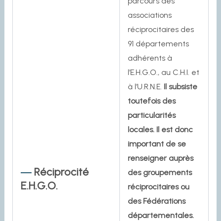
parcours des
associations
réciprocitaires des
91 départements
adhérents à
l’E.H.G.O., au C.H.I. et
à l’U.R.N.E.
Il subsiste
toutefois des
particularités
locales. Il est donc
important de se
renseigner auprès
Réciprocité
des groupements
E.H.G.O.
réciprocitaires ou
des Fédérations
départementales.