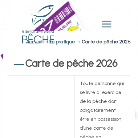
Aller
au
contenu
Main
Accueil
En pratique
Carte de pêche 2026
Menu
Carte de pêche 2026
Toute personne qui
se livre à l’exercice
de la pêche doit
obligatoirement
être en possession
d’une carte de
pêche en