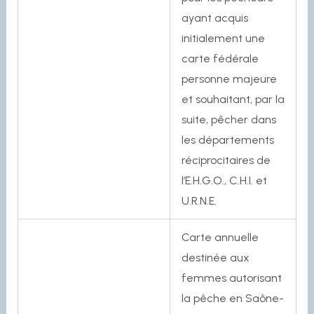
ayant acquis
initialement une
carte fédérale
personne majeure
et souhaitant, par la
suite, pêcher dans
les départements
réciprocitaires de
l’E.H.G.O., C.H.I. et
U.R.N.E.
Carte annuelle
destinée aux
femmes autorisant
la pêche en Saône-