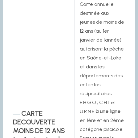
Carte annuelle
destinée aux
jeunes de moins de
12 ans (au 1er
janvier de l’année)
autorisant la pêche
en Saône-et-Loire
et dans les
départements des
ententes
réciprocitaires
E.H.G.O., C.H.I. et
U.R.N.E
à une ligne
CARTE
en 1ère et en 2ème
DECOUVERTE
catégorie piscicole.
MOINS DE 12 ANS