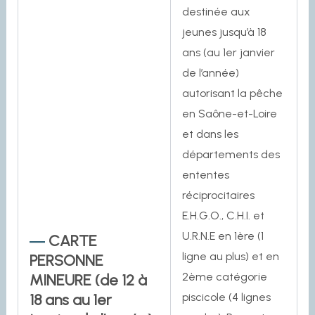
destinée aux
jeunes jusqu’à 18
ans (au 1er janvier
de l’année)
autorisant la pêche
en Saône-et-Loire
et dans les
départements des
ententes
réciprocitaires
E.H.G.O., C.H.I. et
U.R.N.E en 1ère (1
CARTE
ligne au plus) et en
PERSONNE
2ème catégorie
MINEURE (de 12 à
18 ans au 1er
piscicole (4 lignes