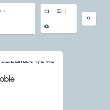
x
Rechercher
énérale AAPPMA de Ciry-le-Noble
oble