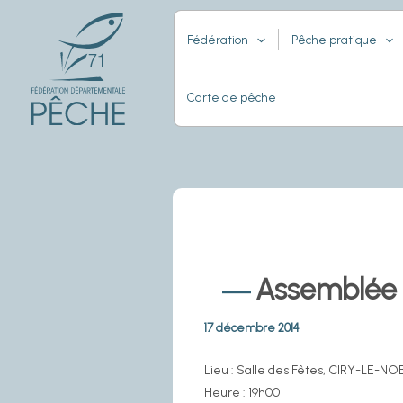
Aller
au
Fédération
Pêche pratique
contenu
Carte de pêche
Assemblée 
17 décembre 2014
Lieu : Salle des Fêtes, CIRY-LE-NO
Heure : 19h00