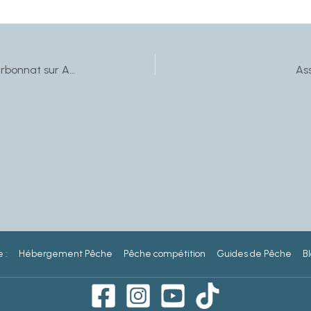
Assemblée générale AAPPMA Charbonnat sur Arroux
As
 :
Hébergement Pêche
Pêche compétition
Guides de Pêche
Bl