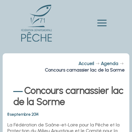
Aller
au
contenu
Main
Menu
Accueil
Agenda
Concours carnassier lac de la Sorme
Concours carnassier lac
de la Sorme
8 septembre 2014
La Fédération de Saône-et-Loire pour la Pêche et la
Protection du Milieu Aquatique et le Comité pour la