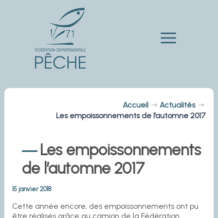
Aller
au
contenu
Main
Menu
Accueil
Actualités
Les empoissonnements de l’automne 2017
Les empoissonnements
de l’automne 2017
15 janvier 2018
Cette année encore, des empoissonnements ont pu
être réalisés grâce au camion de la Fédération