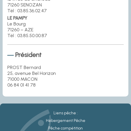
71260 SENOZAN
Tél : 03.85.36.02.47
LE PAMPY
Le Bourg
71260 – AZE
Tél : 03.85.50.00.87
Président
PROST Bernard
25, avenue Bel Horizon
71000 MACON
06 84 01 41 78
Liens pêche :
Hébergement Pêche
Pêche compétition