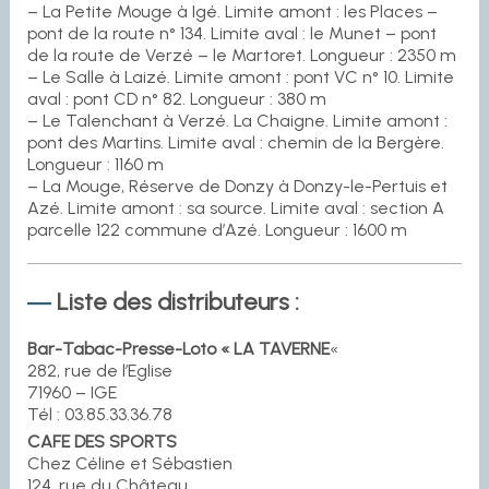
– La Petite Mouge à Igé. Limite amont : les Places –
pont de la route n° 134. Limite aval : le Munet – pont
de la route de Verzé – le Martoret. Longueur : 2350 m
– Le Salle à Laizé. Limite amont : pont VC n° 10. Limite
aval : pont CD n° 82. Longueur : 380 m
– Le Talenchant à Verzé. La Chaigne. Limite amont :
pont des Martins. Limite aval : chemin de la Bergère.
Longueur : 1160 m
– La Mouge, Réserve de Donzy à Donzy-le-Pertuis et
Azé. Limite amont : sa source. Limite aval : section A
parcelle 122 commune d’Azé. Longueur : 1600 m
Liste des distributeurs :
Bar-Tabac-Presse-Loto « LA TAVERNE
«
282, rue de l’Eglise
71960 – IGE
Tél : 03.85.33.36.78
CAFE DES SPORTS
Chez Céline et Sébastien
124, rue du Château