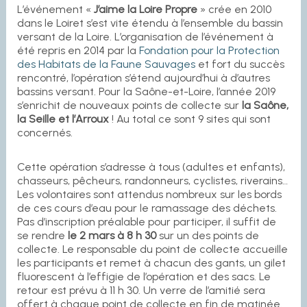
L’événement «
J’aime la Loire Propre
» crée en 2010
dans le Loiret s’est vite étendu à l’ensemble du bassin
versant de la Loire. L’organisation de l’événement à
été repris en 2014 par la
Fondation pour la Protection
des Habitats de la Faune Sauvages
et fort du succès
rencontré, l’opération s’étend aujourd’hui à d’autres
bassins versant. Pour la Saône-et-Loire, l’année 2019
s’enrichit de nouveaux points de collecte sur
la Saône,
la Seille et l’Arroux
! Au total ce sont 9 sites qui sont
concernés.
Cette opération s’adresse à tous (adultes et enfants),
chasseurs, pêcheurs, randonneurs, cyclistes, riverains…
Les volontaires sont attendus nombreux sur les bords
de ces cours d’eau pour le ramassage des déchets.
Pas d’inscription préalable pour participer, il suffit de
se rendre
le 2 mars à 8 h 30
sur un des points de
collecte. Le responsable du point de collecte accueille
les participants et remet à chacun des gants, un gilet
fluorescent à l’effigie de l’opération et des sacs. Le
retour est prévu à 11 h 30. Un verre de l’amitié sera
offert à chaque point de collecte en fin de matinée.