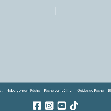
 :
Hébergement Pêche
Pêche compétition
Guides de Pêche
Bl