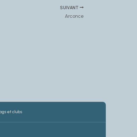
SUIVANT
Arconce
ogs et clubs