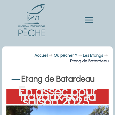
Aller
au
contenu
Main
Menu
Accueil
Où pêcher ?
Les Etangs
Etang de Batardeau
Etang de Batardeau
En assec pour
travaux sur la
saison 2025