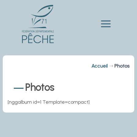
Aller
au
contenu
Main
Menu
Accueil
Photos
Photos
[nggalbum id=1 Template=compact]