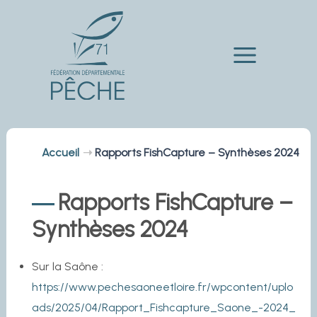
Aller
au
contenu
Main
Menu
Accueil
Rapports FishCapture – Synthèses 2024
Rapports FishCapture –
Synthèses 2024
Sur la Saône :
https://www.pechesaoneetloire.fr/wpcontent/uplo
ads/2025/04/Rapport_Fishcapture_Saone_-2024_