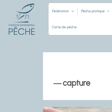
Aller
au
Fédération
Pêche pratique
contenu
Carte de pêche
capture