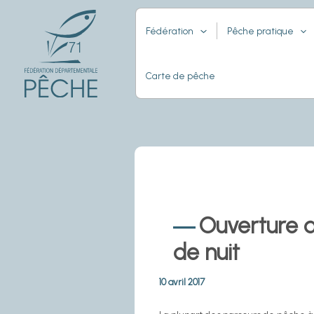
Aller
au
Fédération
Pêche pratique
contenu
Carte de pêche
Ouverture 
de nuit
10 avril 2017