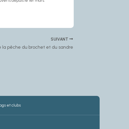
uverts depuis le 1er mars.
SUIVANT
 la pêche du brochet et du sandre
ogs et clubs