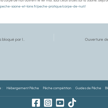
a carpe de nuit ouvrent le 1er mai, sauf ceux situés sur la Saône, déjà o
peche-saone-et-loire.fr/peche-pratique/carpe-de-nuit/
L’étang des Cloix : le projet toujours bloqué par les services de l’Etat
Ouverture de
 :
Hébergement Pêche
Pêche compétition
Guides de Pêche
Bl