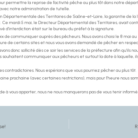
our permettre la reprise de l’activité pêche au plus tôt dans notre dép
 avec notre administration de tutelle.
on Départementale des Territoires de Saône-et-Loire, la garantie de la le
 Ce mardi 5 mai, le Directeur Départemental des Territoires, avait cont
vé d’interdiction était sur le bureau du préfet à la signature.
choix de communiquer auprès des pêcheurs. Nous avons choisi le 8 mai a
ture de certains sites et nous vous avons demandé de pêcher en respe
ons donc sollicité dès ce soir les services de la préfecture afin qu’ils nous
ils souhaitent communiquer aux pêcheurs et surtout la date à laquelle, il
 contradictoires. Nous espérions que vous pourriez pêcher au plus tôt.
aine prochaine (avec certaines restrictions), mais pour l’heure nous s
de à vous apporter, nous ne nous manquerons pas de vous tenir informé
se!
R