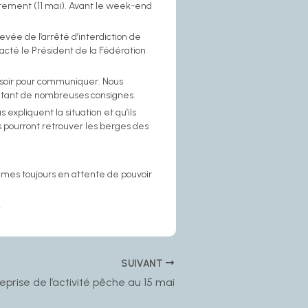
artement (11 mai). Avant le week-end
vée de l’arrêté d’interdiction de
acté le Président de la Fédération
u soir pour communiquer. Nous
ctant de nombreuses consignes.
 expliquent la situation et qu’ils
s pourront retrouver les berges des
ommes toujours en attente de pouvoir
.
SUIVANT
eprise de l’activité pêche au 15 mai