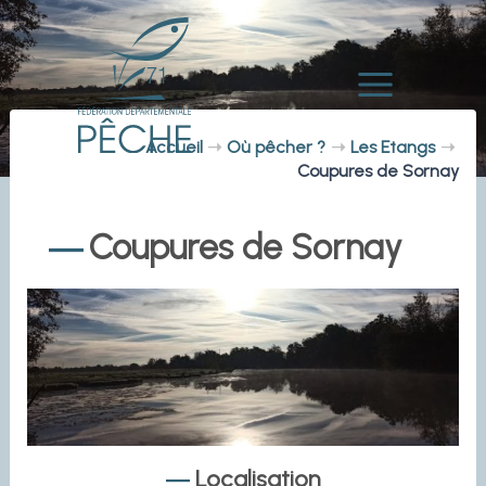
Aller
au
contenu
Main
Accueil
Où pêcher ?
Les Etangs
Menu
Coupures de Sornay
Coupures de Sornay
Localisation